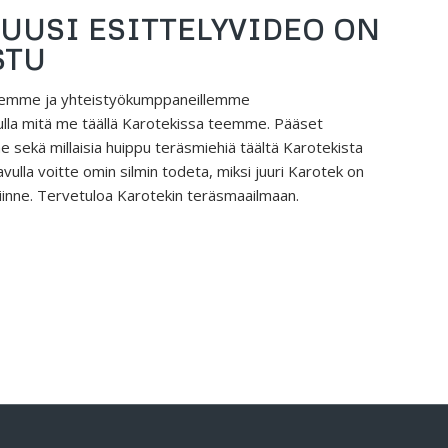
UUSI ESITTELYVIDEO ON
STU
llemme ja yhteistyökumppaneillemme
lla mitä me täällä Karotekissa teemme. Pääset
ekä millaisia huippu teräsmiehiä täältä Karotekista
avulla voitte omin silmin todeta, miksi juuri Karotek on
siinne. Tervetuloa Karotekin teräsmaailmaan.