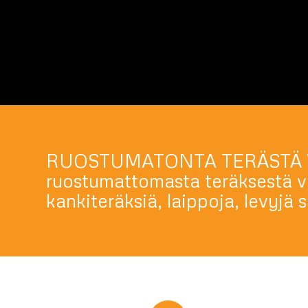
RUOSTUMATONTA TERÄSTÄ VUO
ruostumattomasta teräksestä va
kankiteräksiä, laippoja, levyjä s