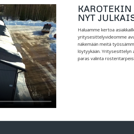
KAROTEKIN 
NYT JULKAI
Haluamme kertoa asiakkai
yritysesittelyvideomme avu
näkemään meitä työssämme s
löytyykään. Yritysesittelyn 
paras valinta rosteritarpei