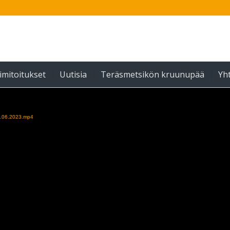
imitoitukset
Uutisia
Teräsmetsikön kruunupää
Yh
19.06.2023.mp4