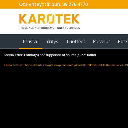
Ota yhteyttä: puh. 09 276 4770
Etusivu
Yritys
Tuotteet
Palvelut
Putk
Media error: Format(s) not supported or source(s) not found
Lataa tiedosto: https://karotek.fi/wpress/wp-content/uploads/2023/09/720HD-Banner-video-