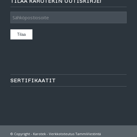
TILAA KAROTEKIN UUTISKIRJE!
SERTIFIKAATIT
© Copyright -
Karotek
-
Verkkototeutus TammiViestintä