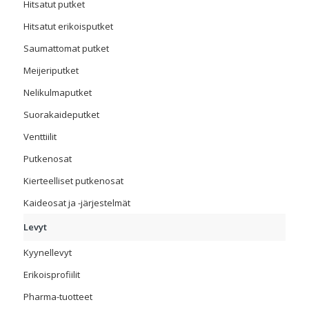
Hitsatut putket
Hitsatut erikoisputket
Saumattomat putket
Meijeriputket
Nelikulmaputket
Suorakaideputket
Venttiilit
Putkenosat
Kierteelliset putkenosat
Kaideosat ja -järjestelmät
Levyt
Kyynellevyt
Erikoisprofiilit
Pharma-tuotteet