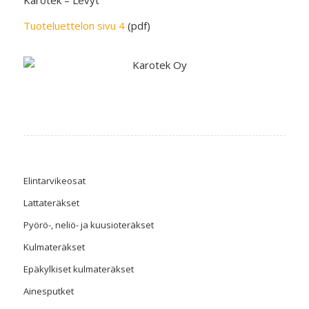
Karotek – Levyt
Tuoteluettelon sivu 4
(pdf)
Elintarvikeosat
Lattateräkset
Pyörö-, neliö- ja kuusioteräkset
Kulmateräkset
Epäkylkiset kulmateräkset
Ainesputket