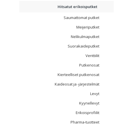
Hitsatut erikoisputket
Saumattomat putket
Meijeriputket
Nelikulmaputket
Suorakaideputket
Venttiilit
Putkenosat
Kierteelliset putkenosat
Kaideosat ja -järjestelmät
Levyt
Kyynellevyt
Erikoisprofiilit
Pharma-tuotteet