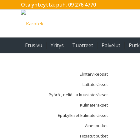
Ota yhteyttä: puh. 09 276 4770
Etusivu
Yritys
Tuotteet
Palvelut
Putk
Elintarvikeosat
Lattateräkset
Pyörö-, neliö- ja kuusioteräkset
Kulmateräkset
Epäkylkiset kulmateräkset
Ainesputket
Hitsatut putket